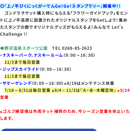
◎『上ノ平ぴくにっくがーでんGo！Go！スタンプラリー』開催中！！
ゴンドラチケット購入時にもらえる「フラワーガイドブック」をヒン
トに上ノ平高原に設置されたオリジナルスタンプをGetしよう！集め
たスタンプの数でオリジナルグッズがもらえるよ！みんなで Let's
Challenge !!
◆野沢温泉スポーツ公園
TEL 0269-85-2623
・ナスキーパーク、ナスキールーム
〈9：00～16：30〉
11/3まで毎日営業
・ジップスカイライド
〈9：00～16：30〉
11/3まで毎日営業
・サマーゲレンデ
〈9：00～16：00〉※8/19はメンテナンス休業
7/18～8/31は毎日営業 ※9/4～11/3は『火・水・木曜定休』
※9/24
営業
※ゴルフ練習場は外周ネット補修のため、今シーズン営業を休止いた
します。