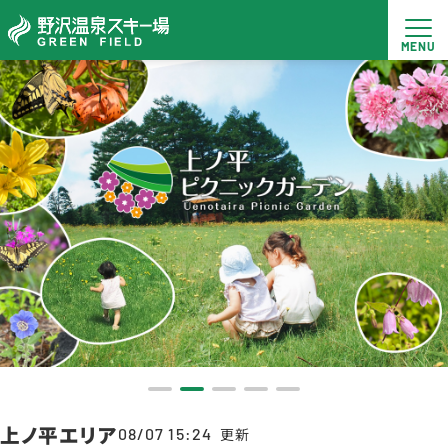
上ノ平エリア
08/07 15:24
更新