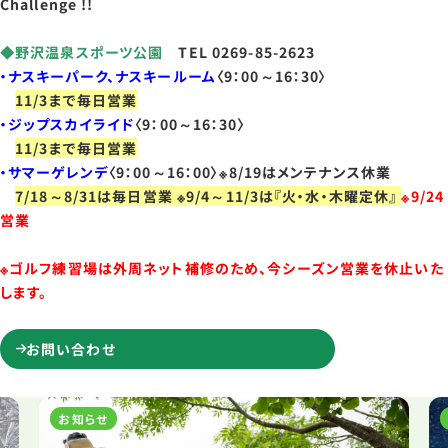
Challenge !!
◆野沢温泉スポーツ公園
TEL 0269-85-2623
・ナスキーパーク、ナスキールーム
〈9：00～16：30〉
11/3まで毎日営業
・ジップスカイライド
〈9：00～16：30〉
11/3まで毎日営業
・サマーゲレンデ
〈9：00～16：00〉※8/19はメンテナンス休業
7/18～8/31は毎日営業 ※9/4～11/3は『火・水・木曜定休』
※9/24
営業
※ゴルフ練習場は外周ネット補修のため、今シーズン営業を休止いた
します。
お問い合わせ
お知らせ