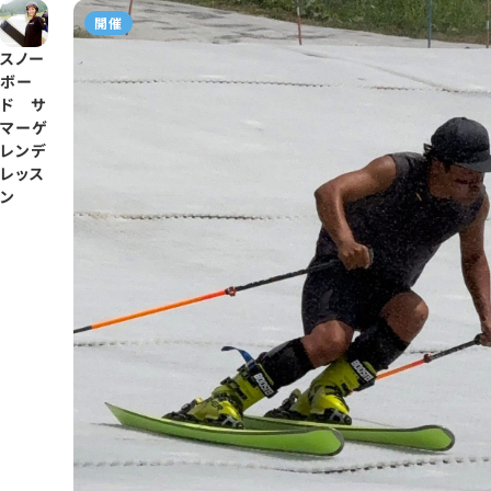
開催
スノー
ボー
ド サ
マーゲ
レンデ
レッス
ン