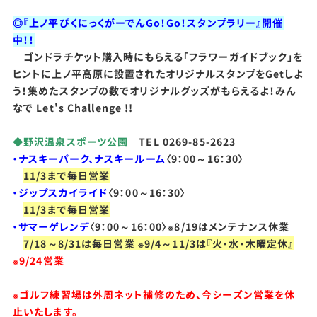
◎『上ノ平ぴくにっくがーでんGo！Go！スタンプラリー』開催
中！！
ゴンドラチケット購入時にもらえる「フラワーガイドブック」を
ヒントに上ノ平高原に設置されたオリジナルスタンプをGetしよ
う！集めたスタンプの数でオリジナルグッズがもらえるよ！みん
なで Let's Challenge !!
◆野沢温泉スポーツ公園
TEL 0269-85-2623
・ナスキーパーク、ナスキールーム
〈9：00～16：30〉
11/3まで毎日営業
・ジップスカイライド
〈9：00～16：30〉
11/3まで毎日営業
・サマーゲレンデ
〈9：00～16：00〉※8/19はメンテナンス休業
7/18～8/31は毎日営業 ※9/4～11/3は『火・水・木曜定休』
※9/24営業
※ゴルフ練習場は外周ネット補修のため、今シーズン営業を休
止いたします。