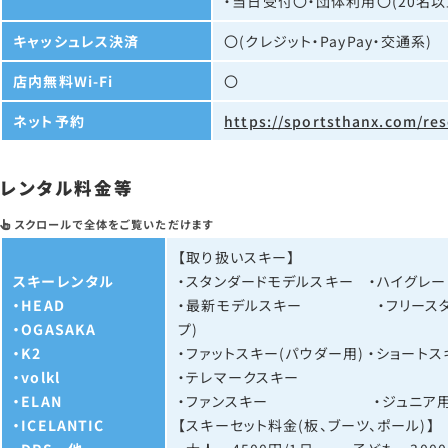
・当日受付〇・団体利用〇(20名以
キャッシュレス決済
〇(クレジット・PayPay・交通系)
店内無料Wi-Fi
〇
ネット予約
https://sportsthanx.com/res
レンタル料金等
【取り扱いスキー】
スキーレンタル
・スタンダードモデルスキー ・ハイグレー
・HEAD
・最新モデルスキー ・フリースタイ
・OGASAKA
プ)
・K2
・ファットスキー(パウダー用) ・ショートス
・volkl
・テレマークスキー
・ELAN
・ファンスキー ・ジュニア用
・ICELANTIC
【スキーセット料金(板、ブーツ、ポール)】