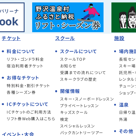
チケット
スクール
施設
料金について
スクールについて
場内施
リフト・ゴンドラ料金
スクールTOP
長坂セン
宿泊利用者チケット
お知らせ
スキー場
受講までの流れについて
託児所・
お得なチケット
スキークラブの歴史
レンタル
特別料金・割引チケット
チューン
開催情報
各種シーズン券
ショップ
スキー・スノーボードレッスン
ICチケットについて
温泉
プライベートレッスン
ICチケットのご利用方法
キッズスクール
日帰り温
リフト券Web購入はこちら
検定
外湯
スペシャルレッスン
その他
バックカントリーツアー
イベント・大会