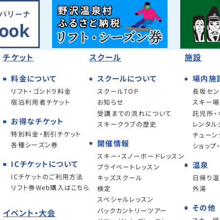
チケット
スクール
施設
料金について
スクールについて
場内施
リフト・ゴンドラ料金
スクールTOP
長坂セン
宿泊利用者チケット
お知らせ
スキー場
受講までの流れについて
託児所・
お得なチケット
スキークラブの歴史
レンタル
特別料金・割引チケット
チューン
開催情報
各種シーズン券
ショップ
スキー・スノーボードレッスン
ICチケットについて
温泉
プライベートレッスン
ICチケットのご利用方法
キッズスクール
日帰り温
リフト券Web購入はこちら
検定
外湯
スペシャルレッスン
その他
バックカントリーツアー
イベント・大会